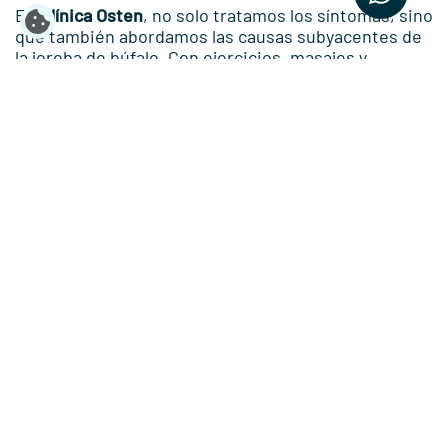
En
Clínica Osten
, no solo tratamos los síntomas, sino
que también abordamos las causas subyacentes de
la joroba de búfalo. Con ejercicios, masajes y
fisioterapia personalizados, te ayudamos a
mantener una vida saludable y una postura
adecuada. ¡Ponte en contacto con nosotros y
despídete de la joroba de búfalo! Tu bienestar es
nuestra prioridad.
Actualidad