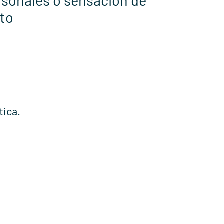
sonales o sensación de
to
tica.