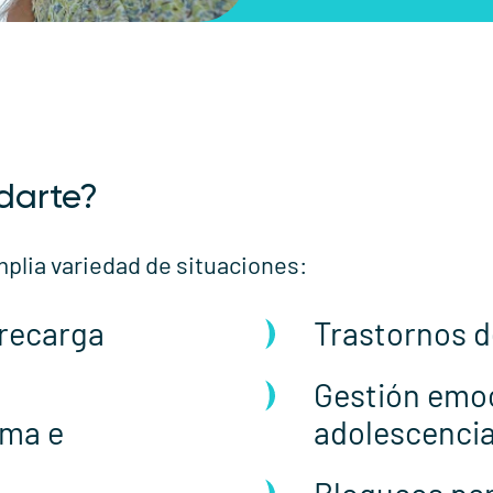
darte?
lia variedad de situaciones:
brecarga
Trastornos d
Gestión emoc
ima e
adolescenci