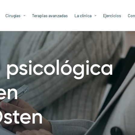
Cirugías
Terapias avanzadas
La clínica
Ejercicios
Con
 psicológica
en
Osten